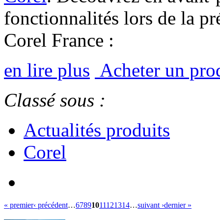
fonctionnalités lors de la pr
Corel France :
en lire plus
Acheter un pro
Classé sous :
Actualités produits
Corel
« premier
‹ précédent
…
6
7
8
9
10
11
12
13
14
…
suivant ›
dernier »