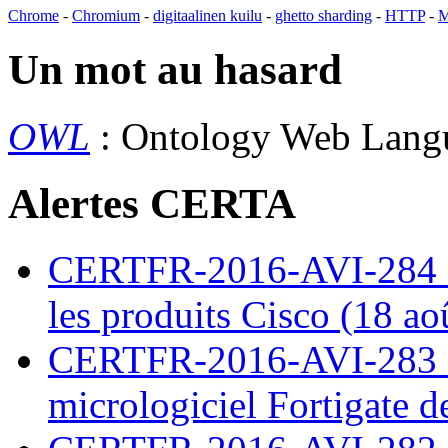
Chrome
-
Chromium
-
digitaalinen kuilu
-
ghetto sharding
-
HTTP
-
M
Un mot au hasard
OWL
: Ontology Web Lan
Alertes CERTA
CERTFR-2016-AVI-284 : M
les produits Cisco (18 ao
CERTFR-2016-AVI-283 : V
micrologiciel Fortigate d