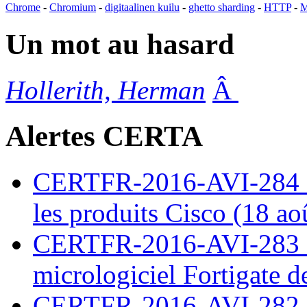
Chrome
-
Chromium
-
digitaalinen kuilu
-
ghetto sharding
-
HTTP
-
M
Un mot au hasard
Hollerith, Herman
Â
Alertes CERTA
CERTFR-2016-AVI-284 : M
les produits Cisco (18 ao
CERTFR-2016-AVI-283 : V
micrologiciel Fortigate d
CERTFR-2016-AVI-282 : M