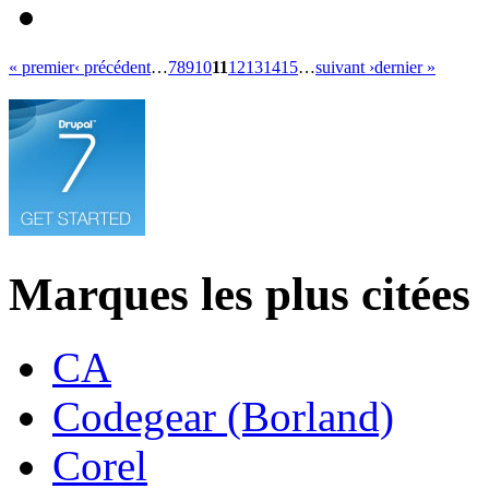
« premier
‹ précédent
…
7
8
9
10
11
12
13
14
15
…
suivant ›
dernier »
Marques les plus citées
CA
Codegear (Borland)
Corel