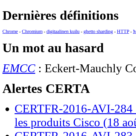
Dernières définitions
Chrome
-
Chromium
-
digitaalinen kuilu
-
ghetto sharding
-
HTTP
-
M
Un mot au hasard
EMCC
: Eckert-Mauchly C
Alertes CERTA
CERTFR-2016-AVI-284 : M
les produits Cisco (18 ao
CERTFR-2016-AVI-283 : V