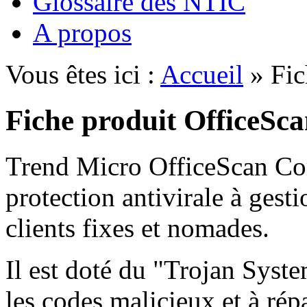
Glossaire des NTIC
A propos
Vous êtes ici :
Accueil
» Fic
Fiche produit OfficeSc
Trend Micro OfficeScan Cor
protection antivirale à gesti
clients fixes et nomades.
Il est doté du "Trojan Syst
les codes malicieux et à ré