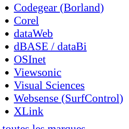
Codegear (Borland)
Corel
dataWeb
dBASE / dataBi
OSInet
Viewsonic
Visual Sciences
Websense (SurfControl)
XLink
toutes les marques