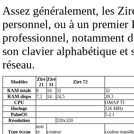
Assez généralement, les Zire
personnel, ou à un premier 
professionnel, notamment d
son clavier alphabétique et
réseau.
Zire
Zire
Modèles
Zire 72
21
31
RAM totale
8
16
32
32
RAM dispo
7,2
14
24,5
28,3
CPU
OMAP TI
Horloge
126 MHz
PalmOS
5.2.1
Résolution
320x320
noir
Type écran
et
couleur
couleur transfle