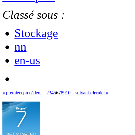
Classé sous :
Stockage
nn
en-us
« premier
‹ précédent
…
2
3
4
5
6
7
8
9
10
…
suivant ›
dernier »