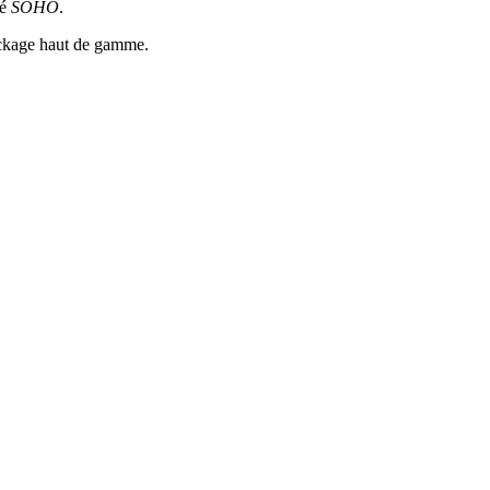
hé
SOHO
.
ockage haut de gamme.