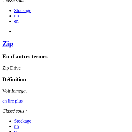
Classé sous :
Stockage
nn
en
Zip
En d'autres termes
Zip Drive
Définition
Voir
Iomega
.
en lire plus
Classé sous :
Stockage
nn
en