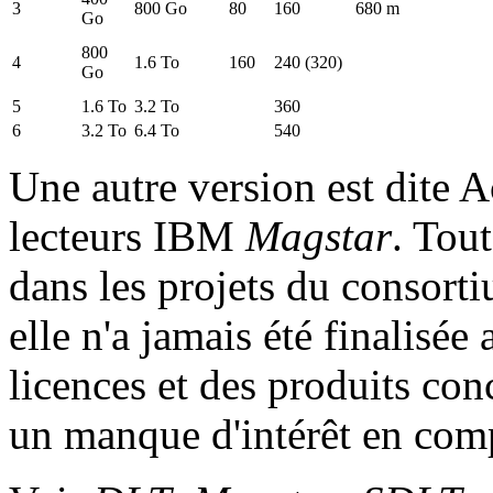
3
800 Go
80
160
680 m
Go
800
4
1.6 To
160
240 (320)
Go
5
1.6 To
3.2 To
360
6
3.2 To
6.4 To
540
Une autre version est dite A
lecteurs IBM
Magstar
. Tout
dans les projets du consort
elle n'a jamais été finalisée
licences et des produits co
un manque d'intérêt en comp