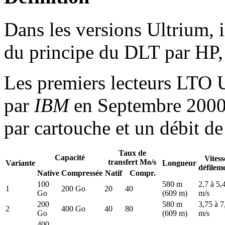
Dans les versions Ultrium, i
du principe du DLT par HP,
Les premiers lecteurs LTO U
par
IBM
en Septembre 2000,
par cartouche et un débit d
Taux de
Capacité
Vitess
transfert Mo/s
Variante
Longueur
défilem
Native
Compressée
Natif
Compr.
100
580 m
2,7 à 5,
1
200 Go
20
40
Go
(609 m)
m/s
200
580 m
3,75 à 7
2
400 Go
40
80
Go
(609 m)
m/s
400