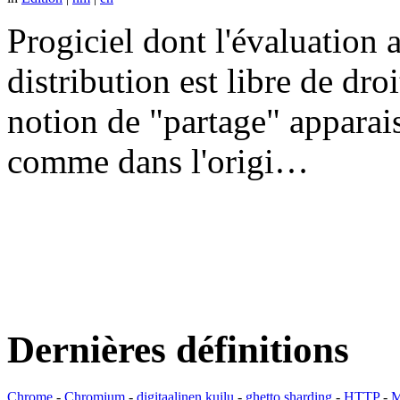
Progiciel dont l'évaluation a
distribution est libre de dr
notion de "partage" apparais
comme dans l'origi…
Dernières définitions
Chrome
-
Chromium
-
digitaalinen kuilu
-
ghetto sharding
-
HTTP
-
M