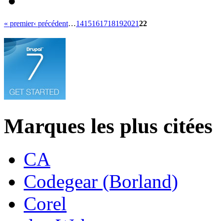
« premier
‹ précédent
…
14
15
16
17
18
19
20
21
22
Marques les plus citées
CA
Codegear (Borland)
Corel