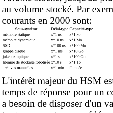
au volume stocké. Par exem
courants en 2000 sont:
Sous-système
Délai-type
Capacité-type
mémoire statique
x*1 ns
x*1 ko
mémoire dynamique
x*10 ns
x*1 Mo
SSD
x*100 ns
x*100 Mo
grappe disque
x*1 ms
x*10 Go
jukebox optique
x*1 s
x*100 Go
librairie de stockage robotisée
x*10 s
x*1 To
archives manuelles
x*1 min
illimitée
L'intérêt majeur du HSM est
temps de réponse pour un co
a besoin de disposer d'un v