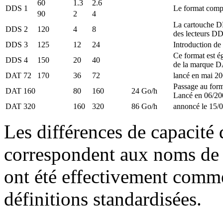
60
1.3
2.6
DDS 1
Le format comp
90
2
4
La cartouche DD
DDS 2
120
4
8
des lecteurs DD
DDS 3
125
12
24
Introduction de
Ce format est é
DDS 4
150
20
40
de la marque D
DAT 72
170
36
72
lancé en mai 2
Passage au form
DAT 160
80
160
24 Go/h
Lancé en 06/20
DAT 320
160
320
86 Go/h
annoncé le 15/
Les différences de capacité
correspondent aux noms de v
ont été effectivement comme
définitions standardisées.