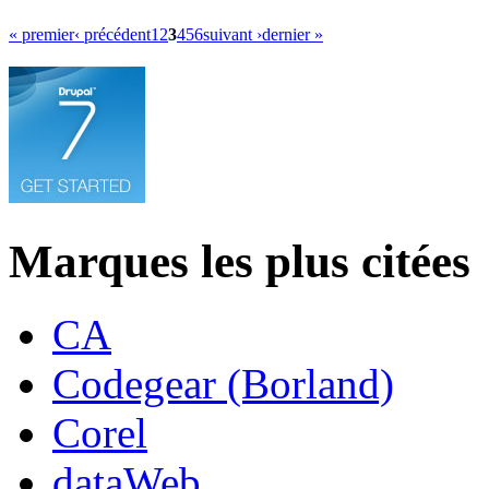
« premier
‹ précédent
1
2
3
4
5
6
suivant ›
dernier »
Marques les plus citées
CA
Codegear (Borland)
Corel
dataWeb