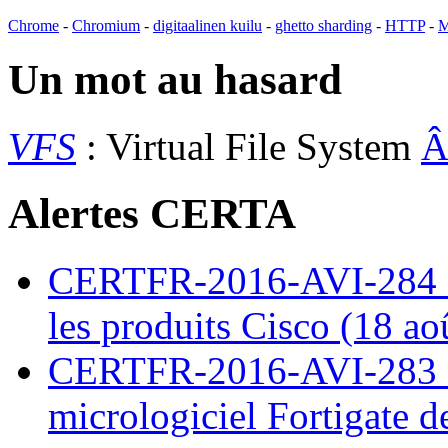
Chrome
-
Chromium
-
digitaalinen kuilu
-
ghetto sharding
-
HTTP
-
M
Un mot au hasard
VFS
: Virtual File System
Alertes CERTA
CERTFR-2016-AVI-284 : M
les produits Cisco (18 ao
CERTFR-2016-AVI-283 : V
micrologiciel Fortigate d