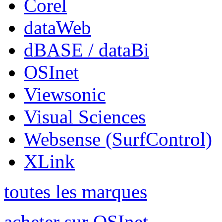
Corel
dataWeb
dBASE / dataBi
OSInet
Viewsonic
Visual Sciences
Websense (SurfControl)
XLink
toutes les marques
acheter sur OSInet