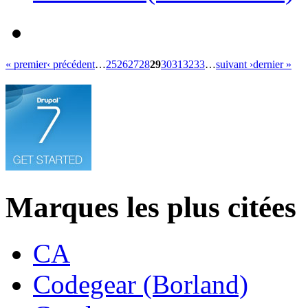
« premier
‹ précédent
…
25
26
27
28
29
30
31
32
33
…
suivant ›
dernier »
Marques les plus citées
CA
Codegear (Borland)