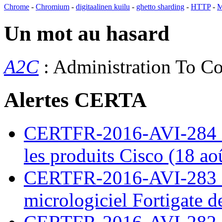
Chrome
-
Chromium
-
digitaalinen kuilu
-
ghetto sharding
-
HTTP
-
M
Un mot au hasard
A2C
: Administration To 
Alertes CERTA
CERTFR-2016-AVI-284 : M
les produits Cisco (18 ao
CERTFR-2016-AVI-283 : V
micrologiciel Fortigate d