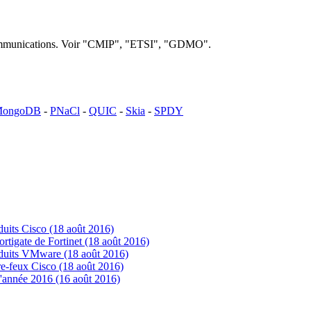
lécommunications. Voir "CMIP", "ETSI", "GDMO".
ongoDB
-
PNaCl
-
QUIC
-
Skia
-
SPDY
uits Cisco (18 août 2016)
tigate de Fortinet (18 août 2016)
oduits VMware (18 août 2016)
e-feux Cisco (18 août 2016)
'année 2016 (16 août 2016)