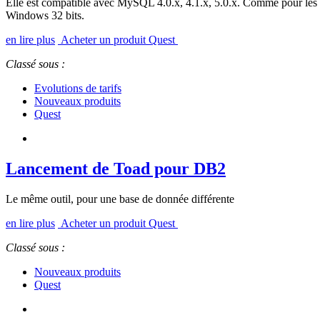
Elle est compatible avec MySQL 4.0.x, 4.1.x, 5.0.x. Comme pour les a
Windows 32 bits.
en lire plus
Acheter un produit Quest
Classé sous :
Evolutions de tarifs
Nouveaux produits
Quest
Lancement de Toad pour DB2
Le même outil, pour une base de donnée différente
en lire plus
Acheter un produit Quest
Classé sous :
Nouveaux produits
Quest