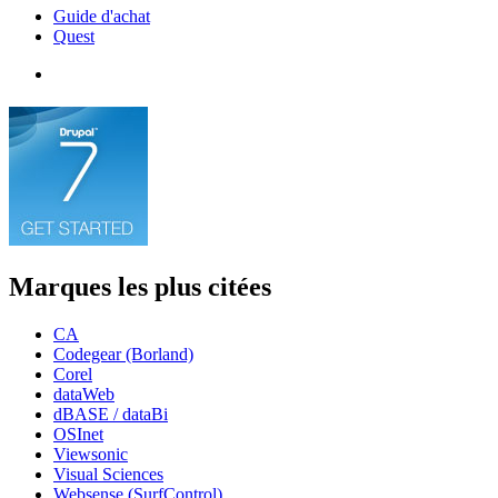
Guide d'achat
Quest
Marques les plus citées
CA
Codegear (Borland)
Corel
dataWeb
dBASE / dataBi
OSInet
Viewsonic
Visual Sciences
Websense (SurfControl)