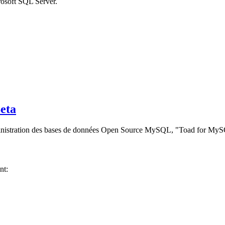
rosoft SQL Server.
eta
'administration des bases de données Open Source MySQL, "Toad for My
nt: