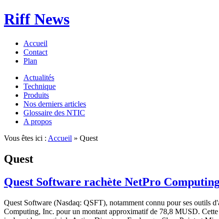
Riff News
Accueil
Contact
Plan
Actualités
Technique
Produits
Nos derniers articles
Glossaire des NTIC
A propos
Vous êtes ici :
Accueil
» Quest
Quest
Quest Software rachète NetPro Computin
Quest Software (Nasdaq: QSFT), notamment connu pour ses outils d'a
Computing, Inc. pour un montant approximatif de 78,8 MUSD. Cette acq