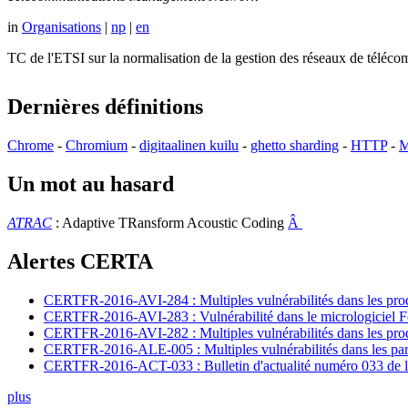
in
Organisations
|
np
|
en
TC de l'ETSI sur la normalisation de la gestion des réseaux de té
Dernières définitions
Chrome
-
Chromium
-
digitaalinen kuilu
-
ghetto sharding
-
HTTP
-
M
Un mot au hasard
ATRAC
: Adaptive TRansform Acoustic Coding
Â
Alertes CERTA
CERTFR-2016-AVI-284 : Multiples vulnérabilités dans les prod
CERTFR-2016-AVI-283 : Vulnérabilité dans le micrologiciel For
CERTFR-2016-AVI-282 : Multiples vulnérabilités dans les pr
CERTFR-2016-ALE-005 : Multiples vulnérabilités dans les par
CERTFR-2016-ACT-033 : Bulletin d'actualité numéro 033 de l
plus