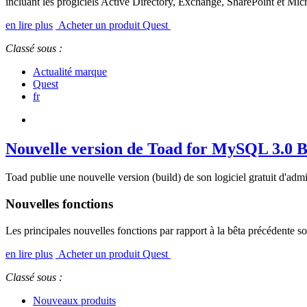
incluant les progiciels Active Directory, Exchange, SharePoint et Mic
en lire plus
Acheter un produit Quest
Classé sous :
Actualité marque
Quest
fr
Nouvelle version de Toad for MySQL 3.0 B
Toad publie une nouvelle version (build) de son logiciel gratuit d
Nouvelles fonctions
Les principales nouvelles fonctions par rapport à la bêta précédente so
en lire plus
Acheter un produit Quest
Classé sous :
Nouveaux produits