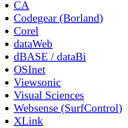
CA
Codegear (Borland)
Corel
dataWeb
dBASE / dataBi
OSInet
Viewsonic
Visual Sciences
Websense (SurfControl)
XLink