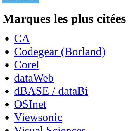
Marques les plus citées
CA
Codegear (Borland)
Corel
dataWeb
dBASE / dataBi
OSInet
Viewsonic
Visual Sciences