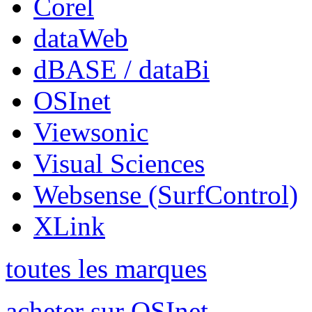
Corel
dataWeb
dBASE / dataBi
OSInet
Viewsonic
Visual Sciences
Websense (SurfControl)
XLink
toutes les marques
acheter sur OSInet