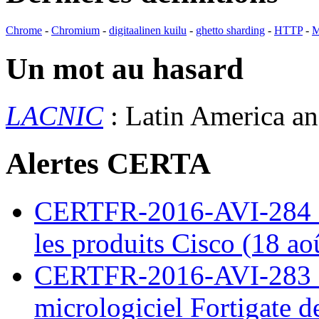
Chrome
-
Chromium
-
digitaalinen kuilu
-
ghetto sharding
-
HTTP
-
M
Un mot au hasard
LACNIC
: Latin America a
Alertes CERTA
CERTFR-2016-AVI-284 : M
les produits Cisco (18 ao
CERTFR-2016-AVI-283 : V
micrologiciel Fortigate d