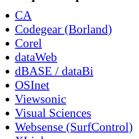
CA
Codegear (Borland)
Corel
dataWeb
dBASE / dataBi
OSInet
Viewsonic
Visual Sciences
Websense (SurfControl)