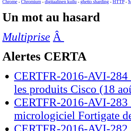
Chrome
-
Chromium
-
digitaalinen kuilu
-
ghetto sharding
-
HTTP
-
M
Un mot au hasard
Multiprise
Â
Alertes CERTA
CERTFR-2016-AVI-284 : M
les produits Cisco (18 ao
CERTFR-2016-AVI-283 : V
micrologiciel Fortigate d
CERTFR-2016-AVI-282 : M