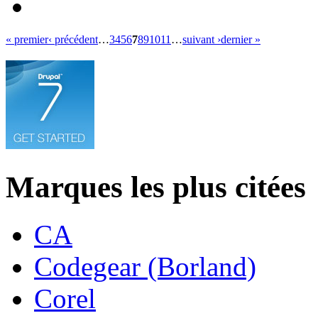
« premier
‹ précédent
…
3
4
5
6
7
8
9
10
11
…
suivant ›
dernier »
Marques les plus citées
CA
Codegear (Borland)
Corel