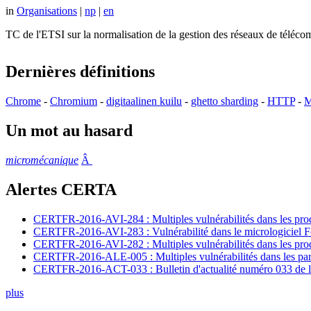
in
Organisations
|
np
|
en
TC de l'ETSI sur la normalisation de la gestion des réseaux de té
Dernières définitions
Chrome
-
Chromium
-
digitaalinen kuilu
-
ghetto sharding
-
HTTP
-
M
Un mot au hasard
micromécanique
Â
Alertes CERTA
CERTFR-2016-AVI-284 : Multiples vulnérabilités dans les prod
CERTFR-2016-AVI-283 : Vulnérabilité dans le micrologiciel For
CERTFR-2016-AVI-282 : Multiples vulnérabilités dans les pr
CERTFR-2016-ALE-005 : Multiples vulnérabilités dans les par
CERTFR-2016-ACT-033 : Bulletin d'actualité numéro 033 de l
plus