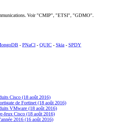
lécommunications. Voir "CMIP", "ETSI", "GDMO".
ongoDB
-
PNaCl
-
QUIC
-
Skia
-
SPDY
uits Cisco (18 août 2016)
tigate de Fortinet (18 août 2016)
oduits VMware (18 août 2016)
e-feux Cisco (18 août 2016)
'année 2016 (16 août 2016)