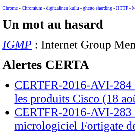
Chrome
-
Chromium
-
digitaalinen kuilu
-
ghetto sharding
-
HTTP
-
M
Un mot au hasard
IGMP
: Internet Group Me
Alertes CERTA
CERTFR-2016-AVI-284 : M
les produits Cisco (18 ao
CERTFR-2016-AVI-283 : V
micrologiciel Fortigate d