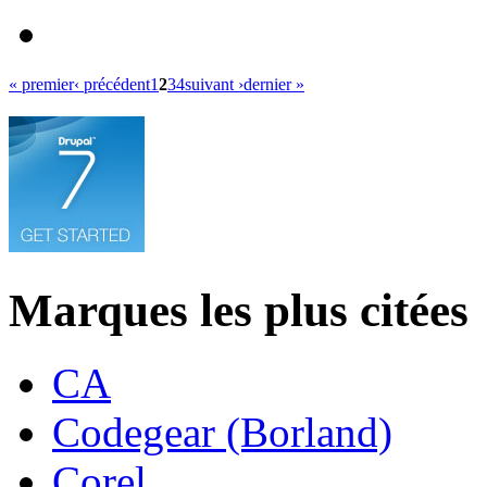
« premier
‹ précédent
1
2
3
4
suivant ›
dernier »
Marques les plus citées
CA
Codegear (Borland)
Corel