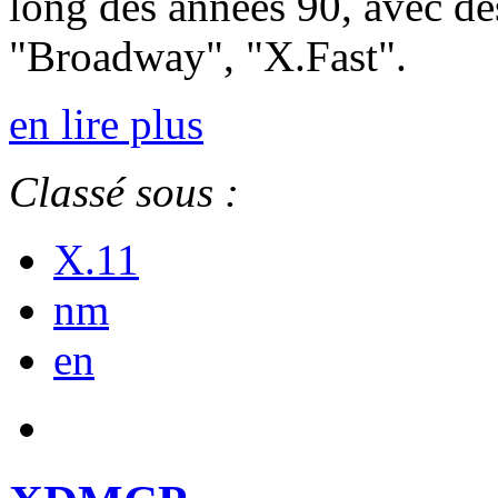
long des années 90, avec des
"Broadway", "X.Fast".
en lire plus
Classé sous :
X.11
nm
en