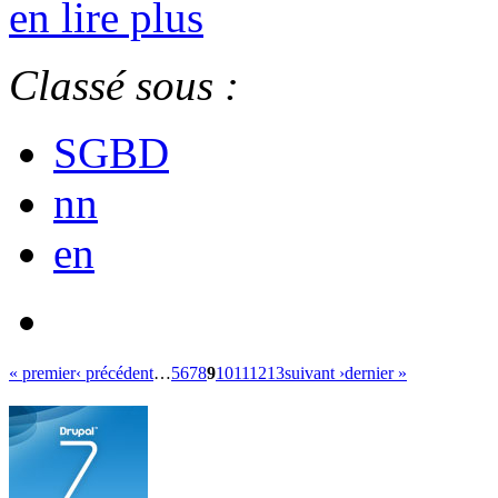
en lire plus
Classé sous :
SGBD
nn
en
« premier
‹ précédent
…
5
6
7
8
9
10
11
12
13
suivant ›
dernier »