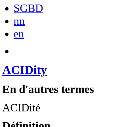
SGBD
nn
en
ACIDity
En d'autres termes
ACIDité
Définition