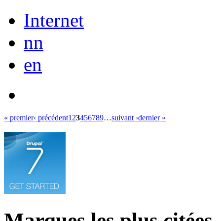
Internet
nn
en
« premier
‹ précédent
1
2
3
4
5
6
7
8
9
…
suivant ›
dernier »
Marques les plus citées