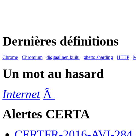
Dernières définitions
Chrome
-
Chromium
-
digitaalinen kuilu
-
ghetto sharding
-
HTTP
-
M
Un mot au hasard
Internet
Â
Alertes CERTA
CERTFR-2016-AVI-284 : M