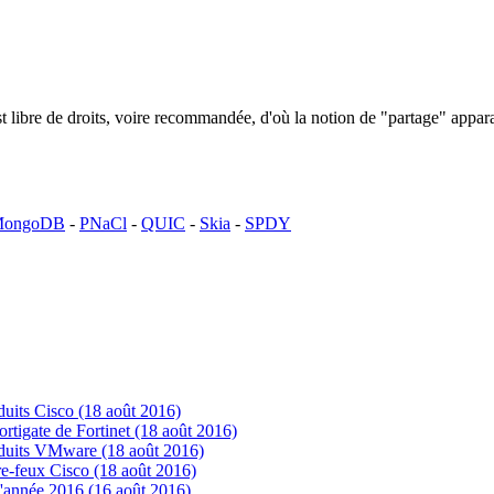
n est libre de droits, voire recommandée, d'où la notion de "partage" ap
ongoDB
-
PNaCl
-
QUIC
-
Skia
-
SPDY
uits Cisco (18 août 2016)
tigate de Fortinet (18 août 2016)
oduits VMware (18 août 2016)
e-feux Cisco (18 août 2016)
'année 2016 (16 août 2016)