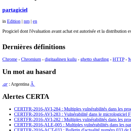
partagiciel
in
Edition
|
nm
|
en
Progiciel dont l'évaluation avant achat est autorisée et la distributio
Dernières définitions
Chrome
-
Chromium
-
digitaalinen kuilu
-
ghetto sharding
-
HTTP
-
M
Un mot au hasard
.ar
: Argentina
Â
Alertes CERTA
CERTFR-2016-AVI-284 : Multiples vulnérabilités dans les prod
CERTFR-2016-AVI-283 : Vulnérabilité dans le micrologiciel For
CERTFR-2016-AVI-282 : Multiples vulnérabilités dans les pr
CERTFR-2016-ALE-005 : Multiples vulnérabilités dans les par
CERTFR-2016-ACT-033 : Bulletin d'actualité numéro 033 de l