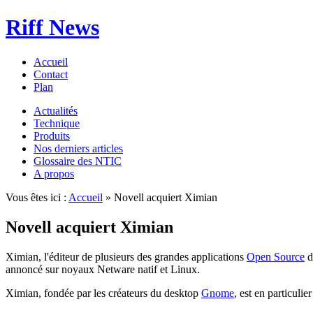
Riff News
Accueil
Contact
Plan
Actualités
Technique
Produits
Nos derniers articles
Glossaire des NTIC
A propos
Vous êtes ici :
Accueil
» Novell acquiert Ximian
Novell acquiert Ximian
Ximian, l'éditeur de plusieurs des grandes applications
Open Source
d
annoncé sur noyaux Netware natif et Linux.
Ximian, fondée par les créateurs du desktop
Gnome
, est en particulier