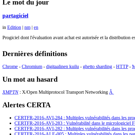
Le mot du jour
partagiciel
in
Edition
|
nm
|
en
Progiciel dont l'évaluation avant achat est autorisée et la distributio
Dernières définitions
Chrome
-
Chromium
-
digitaalinen kuilu
-
ghetto sharding
-
HTTP
-
M
Un mot au hasard
XMPTN
: X/Open Multiprotocol Transport Networking
Â
Alertes CERTA
CERTFR-2016-AVI-284 : Multiples vulnérabilités dans les prod
CERTFR-2016-AVI-283 : Vulnérabilité dans le micrologiciel For
CERTFR-2016-AVI-282 : Multiples vulnérabilités dans les pr
CERTFR-2016-ALE-005 : Multiples vulnérabilités dans les par