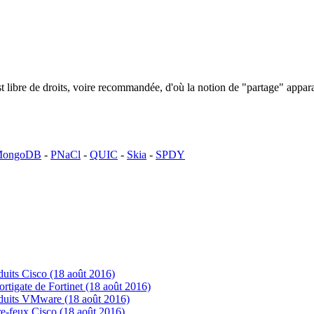
n est libre de droits, voire recommandée, d'où la notion de "partage" ap
ongoDB
-
PNaCl
-
QUIC
-
Skia
-
SPDY
uits Cisco (18 août 2016)
tigate de Fortinet (18 août 2016)
oduits VMware (18 août 2016)
e-feux Cisco (18 août 2016)