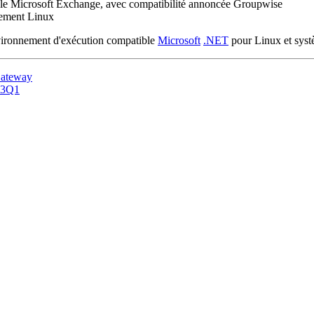
ble Microsoft Exchange, avec compatibilité annoncée Groupwise
nement Linux
ironnement d'exécution compatible
Microsoft
.NET
pour Linux et systè
 Gateway
003Q1