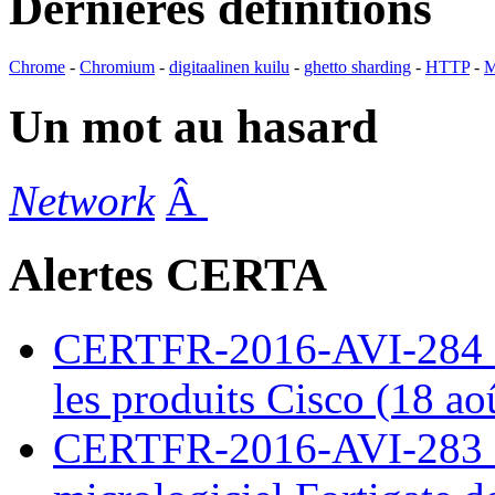
Dernières définitions
Chrome
-
Chromium
-
digitaalinen kuilu
-
ghetto sharding
-
HTTP
-
M
Un mot au hasard
Network
Â
Alertes CERTA
CERTFR-2016-AVI-284 : M
les produits Cisco (18 ao
CERTFR-2016-AVI-283 : V