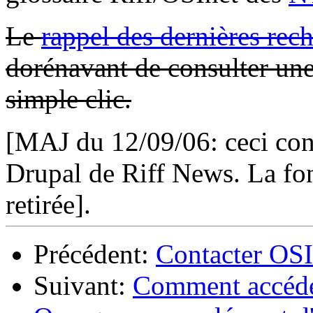
Le
rappel des dernières rec
dorénavant de consulter une
simple clic.
[MAJ du 12/09/06: ceci conc
Drupal de Riff News. La fon
retirée].
Précédent:
Contacter OSI
Suivant:
Comment accéder