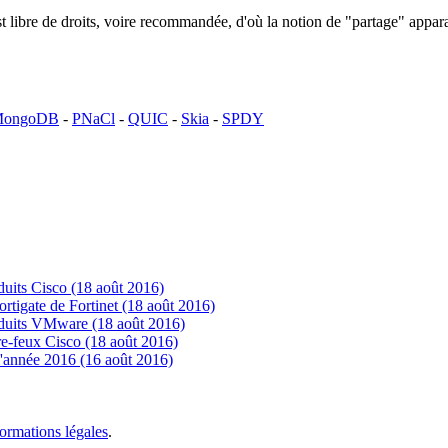
n est libre de droits, voire recommandée, d'où la notion de "partage" ap
ongoDB
-
PNaCl
-
QUIC
-
Skia
-
SPDY
uits Cisco (18 août 2016)
tigate de Fortinet (18 août 2016)
oduits VMware (18 août 2016)
e-feux Cisco (18 août 2016)
'année 2016 (16 août 2016)
formations légales
.