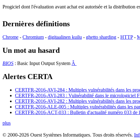
Progiciel dont l'évaluation avant achat est autorisée et la distributio
Dernières définitions
Chrome
-
Chromium
-
digitaalinen kuilu
-
ghetto sharding
-
HTTP
-
M
Un mot au hasard
BIOS
: Basic Input Output System
Â
Alertes CERTA
CERTFR-2016-AVI-284 : Multiples vulnérabilités dans les prod
CERTFR-2016-AVI-283 : Vulnérabilité dans le micrologiciel For
CERTFR-2016-AVI-282 : Multiples vulnérabilités dans les pr
CERTFR-2016-ALE-005 : Multiples vulnérabilités dans les par
CERTFR-2016-ACT-033 : Bulletin d'actualité numéro 033 de l
plus
© 2000-2026 Ouest Systèmes Informatiques. Tous droits réservés.
In