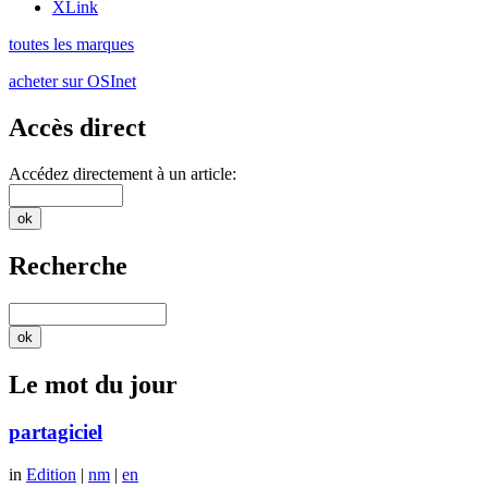
XLink
toutes les marques
acheter sur OSInet
Accès direct
Accédez directement à un article:
Recherche
Le mot du jour
partagiciel
in
Edition
|
nm
|
en