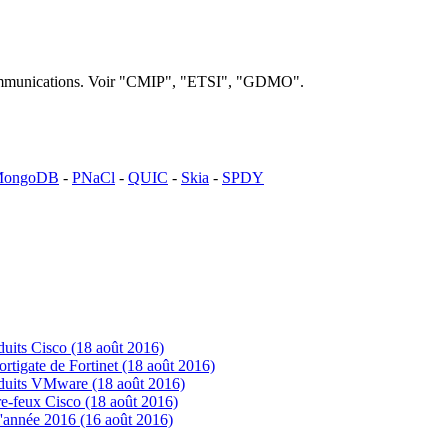
lécommunications. Voir "CMIP", "ETSI", "GDMO".
ongoDB
-
PNaCl
-
QUIC
-
Skia
-
SPDY
uits Cisco (18 août 2016)
tigate de Fortinet (18 août 2016)
oduits VMware (18 août 2016)
e-feux Cisco (18 août 2016)
'année 2016 (16 août 2016)