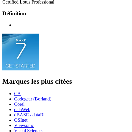
Certified Lotus Professional
Définition
Marques les plus citées
CA
Codegear (Borland)
Corel
dataWeb
dBASE / dataBi
OSInet
Viewsonic
Visual Sciences