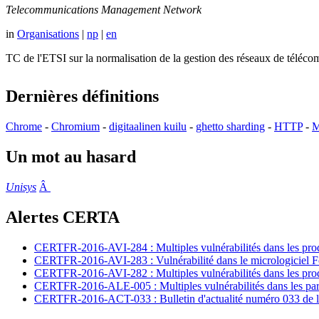
Telecommunications Management Network
in
Organisations
|
np
|
en
TC de l'ETSI sur la normalisation de la gestion des réseaux de té
Dernières définitions
Chrome
-
Chromium
-
digitaalinen kuilu
-
ghetto sharding
-
HTTP
-
M
Un mot au hasard
Unisys
Â
Alertes CERTA
CERTFR-2016-AVI-284 : Multiples vulnérabilités dans les prod
CERTFR-2016-AVI-283 : Vulnérabilité dans le micrologiciel For
CERTFR-2016-AVI-282 : Multiples vulnérabilités dans les pr
CERTFR-2016-ALE-005 : Multiples vulnérabilités dans les par
CERTFR-2016-ACT-033 : Bulletin d'actualité numéro 033 de l