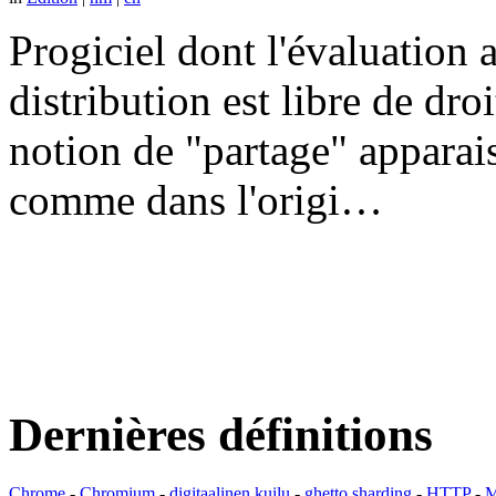
Progiciel dont l'évaluation a
distribution est libre de dr
notion de "partage" apparais
comme dans l'origi…
Dernières définitions
Chrome
-
Chromium
-
digitaalinen kuilu
-
ghetto sharding
-
HTTP
-
M