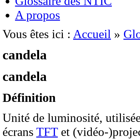
Glossaire des NTIC
A propos
Vous êtes ici :
Accueil
»
Glo
candela
candela
Définition
Unité de luminosité, utilisé
écrans
TFT
et (vidéo-)proje