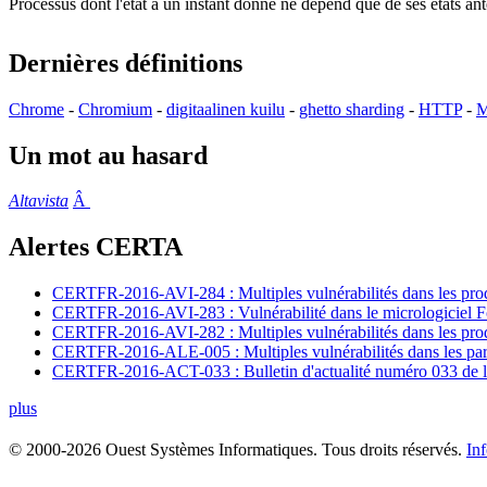
Processus dont l'état à un instant donné ne dépend que de ses états a
Dernières définitions
Chrome
-
Chromium
-
digitaalinen kuilu
-
ghetto sharding
-
HTTP
-
M
Un mot au hasard
Altavista
Â
Alertes CERTA
CERTFR-2016-AVI-284 : Multiples vulnérabilités dans les prod
CERTFR-2016-AVI-283 : Vulnérabilité dans le micrologiciel For
CERTFR-2016-AVI-282 : Multiples vulnérabilités dans les pr
CERTFR-2016-ALE-005 : Multiples vulnérabilités dans les par
CERTFR-2016-ACT-033 : Bulletin d'actualité numéro 033 de l
plus
© 2000-2026 Ouest Systèmes Informatiques. Tous droits réservés.
In