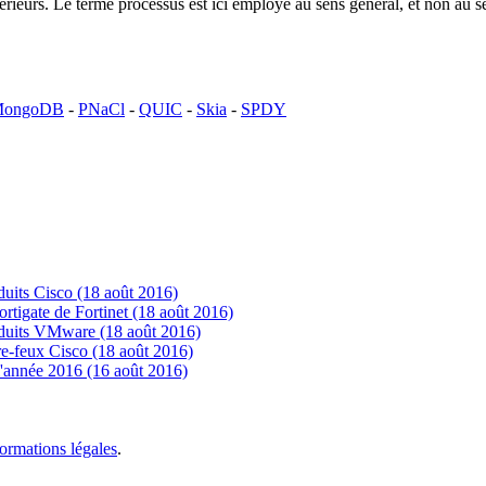
ntérieurs. Le terme processus est ici employé au sens général, et non a
ongoDB
-
PNaCl
-
QUIC
-
Skia
-
SPDY
uits Cisco (18 août 2016)
tigate de Fortinet (18 août 2016)
oduits VMware (18 août 2016)
e-feux Cisco (18 août 2016)
'année 2016 (16 août 2016)
formations légales
.