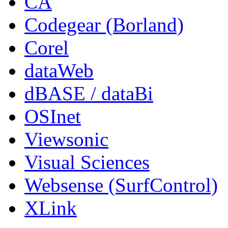
CA
Codegear (Borland)
Corel
dataWeb
dBASE / dataBi
OSInet
Viewsonic
Visual Sciences
Websense (SurfControl)
XLink