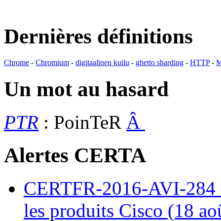
Dernières définitions
Chrome
-
Chromium
-
digitaalinen kuilu
-
ghetto sharding
-
HTTP
-
M
Un mot au hasard
PTR
: PoinTeR
Â
Alertes CERTA
CERTFR-2016-AVI-284 : M
les produits Cisco (18 ao