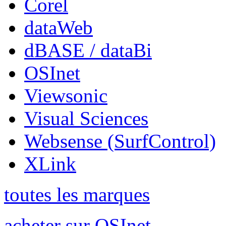
Corel
dataWeb
dBASE / dataBi
OSInet
Viewsonic
Visual Sciences
Websense (SurfControl)
XLink
toutes les marques
acheter sur OSInet