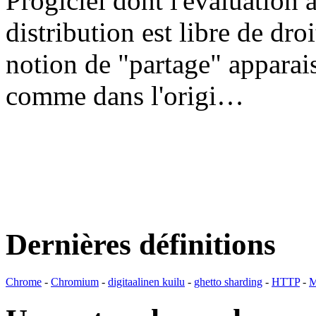
Progiciel dont l'évaluation a
distribution est libre de dr
notion de "partage" apparais
comme dans l'origi…
Dernières définitions
Chrome
-
Chromium
-
digitaalinen kuilu
-
ghetto sharding
-
HTTP
-
M