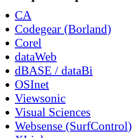
CA
Codegear (Borland)
Corel
dataWeb
dBASE / dataBi
OSInet
Viewsonic
Visual Sciences
Websense (SurfControl)