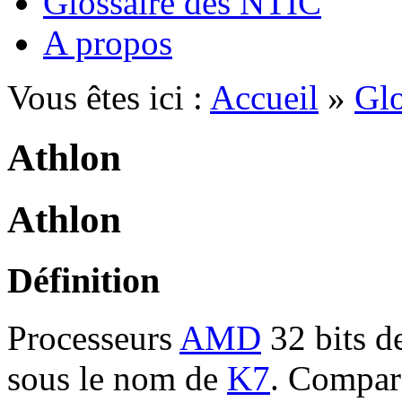
Glossaire des NTIC
A propos
Vous êtes ici :
Accueil
»
Glo
Athlon
Athlon
Définition
Processeurs
AMD
32 bits d
sous le nom de
K7
. Compar