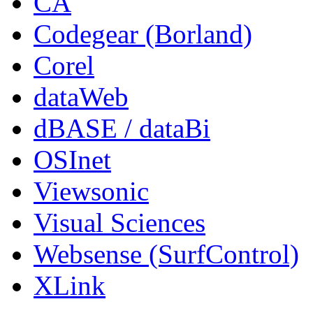
CA
Codegear (Borland)
Corel
dataWeb
dBASE / dataBi
OSInet
Viewsonic
Visual Sciences
Websense (SurfControl)
XLink