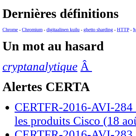
Dernières définitions
Chrome
-
Chromium
-
digitaalinen kuilu
-
ghetto sharding
-
HTTP
-
M
Un mot au hasard
cryptanalytique
Â
Alertes CERTA
CERTFR-2016-AVI-284 : M
les produits Cisco (18 ao
CERTFR-2016-AVI-283 : V