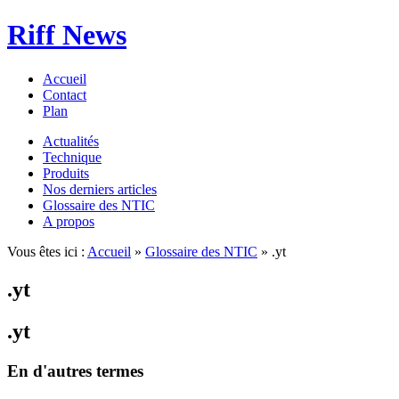
Riff News
Accueil
Contact
Plan
Actualités
Technique
Produits
Nos derniers articles
Glossaire des NTIC
A propos
Vous êtes ici :
Accueil
»
Glossaire des NTIC
» .yt
.yt
.yt
En d'autres termes