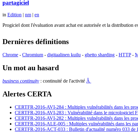
partagiciel
in
Edition
|
nm
|
en
Progiciel dont l'évaluation avant achat est autorisée et la distributio
Dernières définitions
Chrome
-
Chromium
-
digitaalinen kuilu
-
ghetto sharding
-
HTTP
-
M
Un mot au hasard
business continuity
: continuité de l'activité
Â
Alertes CERTA
CERTFR-2016-AVI-284 : Multiples vulnérabilités dans les prod
CERTFR-2016-AVI-283 : Vulnérabilité dans le micrologiciel For
CERTFR-2016-AVI-282 : Multiples vulnérabilités dans les pr
CERTFR-2016-ALE-005 : Multiples vulnérabilités dans les par
CERTFR-2016-ACT-033 : Bulletin d'actualité numéro 033 de l