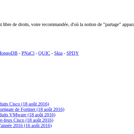
n est libre de droits, voire recommandée, d'où la notion de "partage" ap
ongoDB
-
PNaCl
-
QUIC
-
Skia
-
SPDY
uits Cisco (18 août 2016)
tigate de Fortinet (18 août 2016)
oduits VMware (18 août 2016)
e-feux Cisco (18 août 2016)
'année 2016 (16 août 2016)