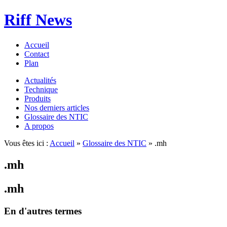
Riff News
Accueil
Contact
Plan
Actualités
Technique
Produits
Nos derniers articles
Glossaire des NTIC
A propos
Vous êtes ici :
Accueil
»
Glossaire des NTIC
» .mh
.mh
.mh
En d'autres termes