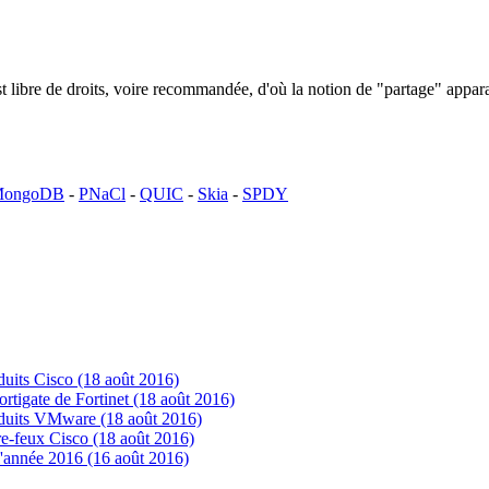
n est libre de droits, voire recommandée, d'où la notion de "partage" ap
ongoDB
-
PNaCl
-
QUIC
-
Skia
-
SPDY
uits Cisco (18 août 2016)
tigate de Fortinet (18 août 2016)
oduits VMware (18 août 2016)
e-feux Cisco (18 août 2016)
'année 2016 (16 août 2016)