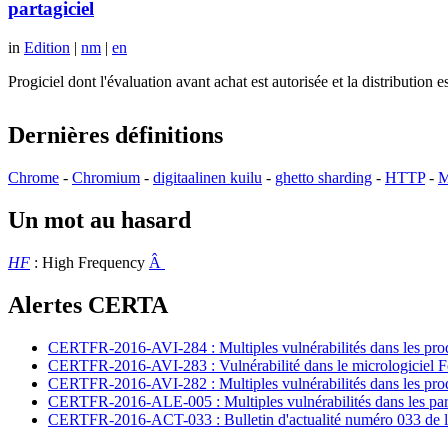
partagiciel
in
Edition
|
nm
|
en
Progiciel dont l'évaluation avant achat est autorisée et la distributio
Dernières définitions
Chrome
-
Chromium
-
digitaalinen kuilu
-
ghetto sharding
-
HTTP
-
M
Un mot au hasard
HF
: High Frequency
Â
Alertes CERTA
CERTFR-2016-AVI-284 : Multiples vulnérabilités dans les prod
CERTFR-2016-AVI-283 : Vulnérabilité dans le micrologiciel For
CERTFR-2016-AVI-282 : Multiples vulnérabilités dans les pr
CERTFR-2016-ALE-005 : Multiples vulnérabilités dans les par
CERTFR-2016-ACT-033 : Bulletin d'actualité numéro 033 de l