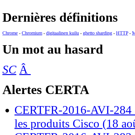
Dernières définitions
Chrome
-
Chromium
-
digitaalinen kuilu
-
ghetto sharding
-
HTTP
-
M
Un mot au hasard
SC
Â
Alertes CERTA
CERTFR-2016-AVI-284 : M
les produits Cisco (18 ao