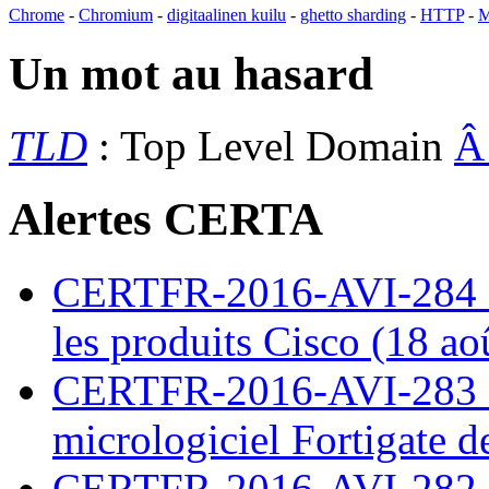
Chrome
-
Chromium
-
digitaalinen kuilu
-
ghetto sharding
-
HTTP
-
M
Un mot au hasard
TLD
: Top Level Domain
Alertes CERTA
CERTFR-2016-AVI-284 : M
les produits Cisco (18 ao
CERTFR-2016-AVI-283 : V
micrologiciel Fortigate d
CERTFR-2016-AVI-282 : M