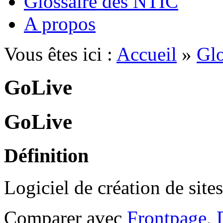
Glossaire des NTIC
A propos
Vous êtes ici :
Accueil
»
Glo
GoLive
GoLive
Définition
Logiciel de création de site
Comparer avec
Frontpage
,