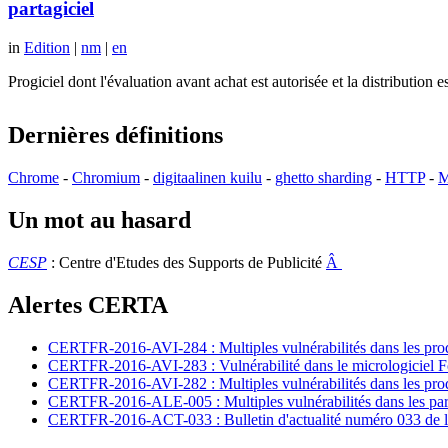
partagiciel
in
Edition
|
nm
|
en
Progiciel dont l'évaluation avant achat est autorisée et la distributio
Dernières définitions
Chrome
-
Chromium
-
digitaalinen kuilu
-
ghetto sharding
-
HTTP
-
M
Un mot au hasard
CESP
: Centre d'Etudes des Supports de Publicité
Â
Alertes CERTA
CERTFR-2016-AVI-284 : Multiples vulnérabilités dans les prod
CERTFR-2016-AVI-283 : Vulnérabilité dans le micrologiciel For
CERTFR-2016-AVI-282 : Multiples vulnérabilités dans les pr
CERTFR-2016-ALE-005 : Multiples vulnérabilités dans les par
CERTFR-2016-ACT-033 : Bulletin d'actualité numéro 033 de l