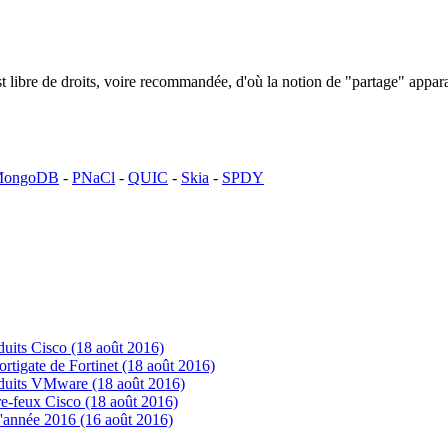
n est libre de droits, voire recommandée, d'où la notion de "partage" ap
ongoDB
-
PNaCl
-
QUIC
-
Skia
-
SPDY
uits Cisco (18 août 2016)
tigate de Fortinet (18 août 2016)
oduits VMware (18 août 2016)
e-feux Cisco (18 août 2016)
'année 2016 (16 août 2016)