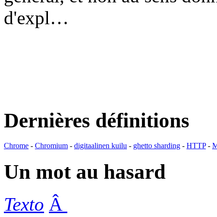
d'expl…
Dernières définitions
Chrome
-
Chromium
-
digitaalinen kuilu
-
ghetto sharding
-
HTTP
-
M
Un mot au hasard
Texto
Â