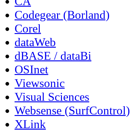
CA
Codegear (Borland)
Corel
dataWeb
dBASE / dataBi
OSInet
Viewsonic
Visual Sciences
Websense (SurfControl)
XLink