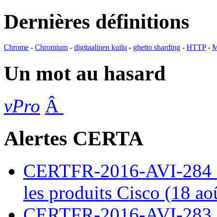
Dernières définitions
Chrome
-
Chromium
-
digitaalinen kuilu
-
ghetto sharding
-
HTTP
-
M
Un mot au hasard
vPro
Â
Alertes CERTA
CERTFR-2016-AVI-284 : M
les produits Cisco (18 ao
CERTFR-2016-AVI-283 : V