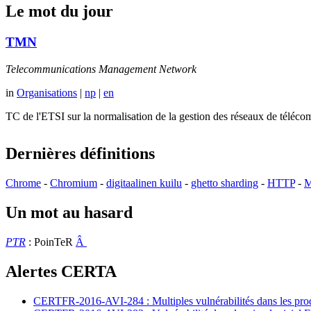
Le mot du jour
TMN
Telecommunications Management Network
in
Organisations
|
np
|
en
TC de l'ETSI sur la normalisation de la gestion des réseaux de té
Dernières définitions
Chrome
-
Chromium
-
digitaalinen kuilu
-
ghetto sharding
-
HTTP
-
M
Un mot au hasard
PTR
: PoinTeR
Â
Alertes CERTA
CERTFR-2016-AVI-284 : Multiples vulnérabilités dans les prod