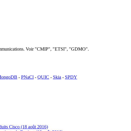
lécommunications. Voir "CMIP", "ETSI", "GDMO".
ongoDB
-
PNaCl
-
QUIC
-
Skia
-
SPDY
uits Cisco (18 août 2016)