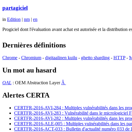
partagiciel
in
Edition
|
nm
|
en
Progiciel dont l'évaluation avant achat est autorisée et la distributio
Dernières définitions
Chrome
-
Chromium
-
digitaalinen kuilu
-
ghetto sharding
-
HTTP
-
M
Un mot au hasard
OAL
: OEM Abstraction Layer
Â
Alertes CERTA
CERTFR-2016-AVI-284 : Multiples vulnérabilités dans les prod
CERTFR-2016-AVI-283 : Vulnérabilité dans le micrologiciel For
CERTFR-2016-AVI-282 : Multiples vulnérabilités dans les pr
CERTFR-2016-ALE-005 : Multiples vulnérabilités dans les par
CERTFR-2016-ACT-033 : Bulletin d'actualité numéro 033 de l