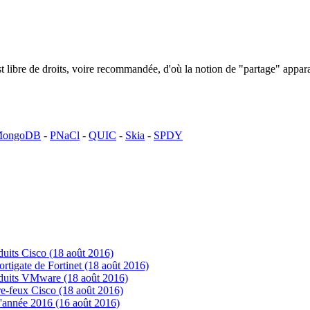
n est libre de droits, voire recommandée, d'où la notion de "partage" ap
ongoDB
-
PNaCl
-
QUIC
-
Skia
-
SPDY
uits Cisco (18 août 2016)
tigate de Fortinet (18 août 2016)
oduits VMware (18 août 2016)
e-feux Cisco (18 août 2016)
'année 2016 (16 août 2016)