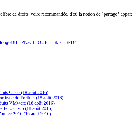
n est libre de droits, voire recommandée, d'où la notion de "partage" ap
ongoDB
-
PNaCl
-
QUIC
-
Skia
-
SPDY
uits Cisco (18 août 2016)
tigate de Fortinet (18 août 2016)
oduits VMware (18 août 2016)
e-feux Cisco (18 août 2016)
'année 2016 (16 août 2016)