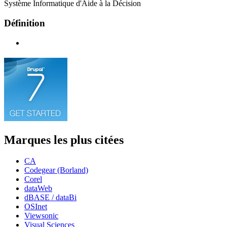
Système Informatique d'Aide à la Décision
Définition
Marques les plus citées
CA
Codegear (Borland)
Corel
dataWeb
dBASE / dataBi
OSInet
Viewsonic
Visual Sciences