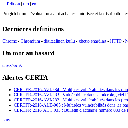
in
Edition
|
nm
|
en
Progiciel dont l'évaluation avant achat est autorisée et la distributio
Dernières définitions
Chrome
-
Chromium
-
digitaalinen kuilu
-
ghetto sharding
-
HTTP
-
M
Un mot au hasard
crossbar
Â
Alertes CERTA
CERTFR-2016-AVI-284 : Multiples vulnérabilités dans les prod
CERTFR-2016-AVI-283 : Vulnérabilité dans le micrologiciel For
CERTFR-2016-AVI-282 : Multiples vulnérabilités dans les pr
CERTFR-2016-ALE-005 : Multiples vulnérabilités dans les par
CERTFR-2016-ACT-033 : Bulletin d'actualité numéro 033 de l
plus