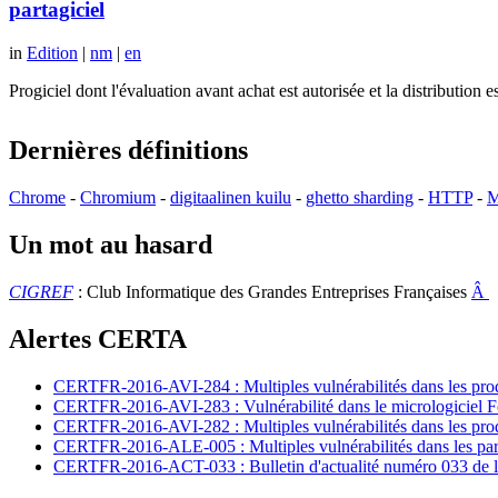
partagiciel
in
Edition
|
nm
|
en
Progiciel dont l'évaluation avant achat est autorisée et la distributio
Dernières définitions
Chrome
-
Chromium
-
digitaalinen kuilu
-
ghetto sharding
-
HTTP
-
M
Un mot au hasard
CIGREF
: Club Informatique des Grandes Entreprises Françaises
Â
Alertes CERTA
CERTFR-2016-AVI-284 : Multiples vulnérabilités dans les prod
CERTFR-2016-AVI-283 : Vulnérabilité dans le micrologiciel For
CERTFR-2016-AVI-282 : Multiples vulnérabilités dans les pr
CERTFR-2016-ALE-005 : Multiples vulnérabilités dans les par
CERTFR-2016-ACT-033 : Bulletin d'actualité numéro 033 de l