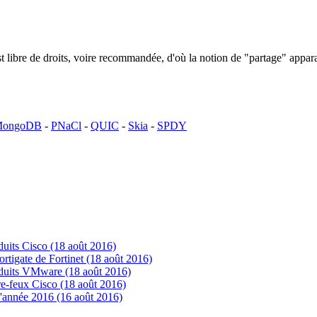
n est libre de droits, voire recommandée, d'où la notion de "partage" ap
ongoDB
-
PNaCl
-
QUIC
-
Skia
-
SPDY
uits Cisco (18 août 2016)
tigate de Fortinet (18 août 2016)
oduits VMware (18 août 2016)
e-feux Cisco (18 août 2016)
'année 2016 (16 août 2016)