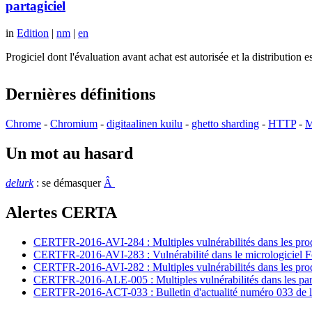
partagiciel
in
Edition
|
nm
|
en
Progiciel dont l'évaluation avant achat est autorisée et la distributio
Dernières définitions
Chrome
-
Chromium
-
digitaalinen kuilu
-
ghetto sharding
-
HTTP
-
M
Un mot au hasard
delurk
: se démasquer
Â
Alertes CERTA
CERTFR-2016-AVI-284 : Multiples vulnérabilités dans les prod
CERTFR-2016-AVI-283 : Vulnérabilité dans le micrologiciel For
CERTFR-2016-AVI-282 : Multiples vulnérabilités dans les pr
CERTFR-2016-ALE-005 : Multiples vulnérabilités dans les par
CERTFR-2016-ACT-033 : Bulletin d'actualité numéro 033 de l