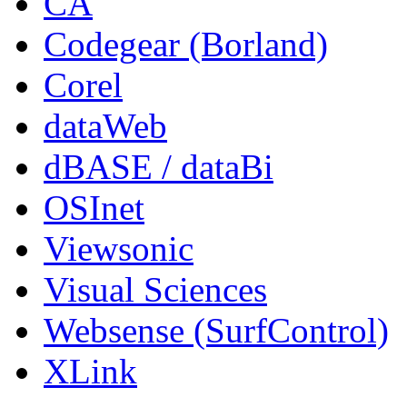
CA
Codegear (Borland)
Corel
dataWeb
dBASE / dataBi
OSInet
Viewsonic
Visual Sciences
Websense (SurfControl)
XLink