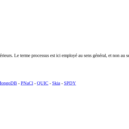
ntérieurs. Le terme processus est ici employé au sens général, et non a
ongoDB
-
PNaCl
-
QUIC
-
Skia
-
SPDY