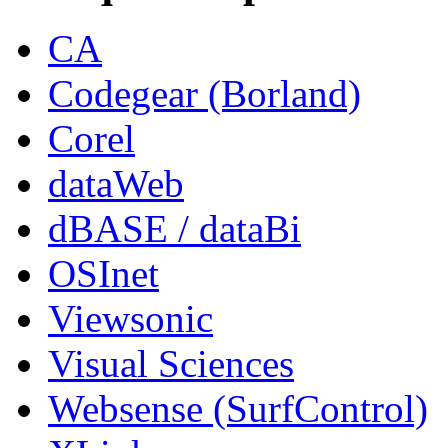
CA
Codegear (Borland)
Corel
dataWeb
dBASE / dataBi
OSInet
Viewsonic
Visual Sciences
Websense (SurfControl)