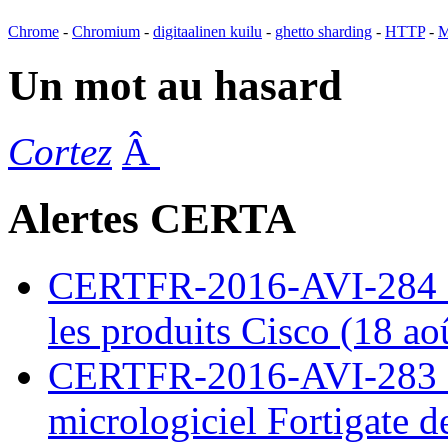
Chrome
-
Chromium
-
digitaalinen kuilu
-
ghetto sharding
-
HTTP
-
M
Un mot au hasard
Cortez
Â
Alertes CERTA
CERTFR-2016-AVI-284 : M
les produits Cisco (18 ao
CERTFR-2016-AVI-283 : V
micrologiciel Fortigate d