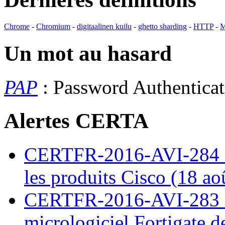
Chrome
-
Chromium
-
digitaalinen kuilu
-
ghetto sharding
-
HTTP
-
M
Un mot au hasard
PAP
: Password Authentica
Alertes CERTA
CERTFR-2016-AVI-284 : M
les produits Cisco (18 ao
CERTFR-2016-AVI-283 : V
micrologiciel Fortigate d